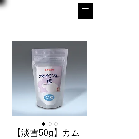
北海道噴火湾
​​カムイ・ミンタルの塩
【淡雪50g】カム