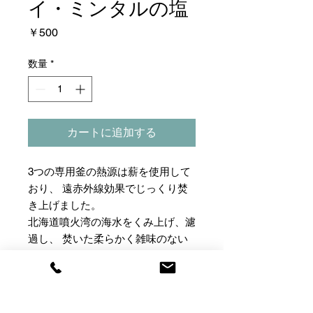
イ・ミンタルの塩
価
￥500
格
数量
*
カートに追加する
3つの専用釜の熱源は薪を使用して
おり、 遠赤外線効果でじっくり焚
き上げました。
北海道噴火湾の海水をくみ上げ、濾
過し、 焚いた柔らかく雑味のない
釜焚自然塩です。
塩の結晶がやや大きめな淡雪タイプ
です。野菜本来の味を活かします。
​サラダや温野菜におすすめです。