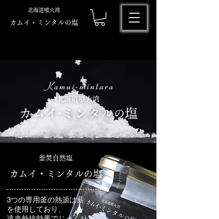
北海道噴火湾
​​カムイ・ミンタルの塩
釜焚自然塩
カムイ・ミンタルの塩
3つの専用釜の熱源は薪
を使用しており、
遠赤外線効果でじっくり