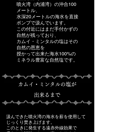
噴火湾（内浦湾）の沖合100
メートル、
水深20メートルの海水を直接
ポンプで汲んでいます。
この付近にはまだ手付かずの
自然が残っており、
カムイ・ミンタルの塩はその
自然の恩恵を
​授かって出来た海水100%の
ミネラル豊富な自然塩です。
カムイ・ミンタルの塩が
出来るまで
汲んできた噴火湾の海水を薪を使用して
じっくり焚き上げます。
このときに発生する遠赤外線効果で