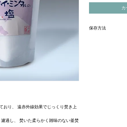
カ
保存方法
直射日光、高温多湿
ており、 遠赤外線効果でじっくり焚き上
濾過し、 焚いた柔らかく雑味のない釜焚