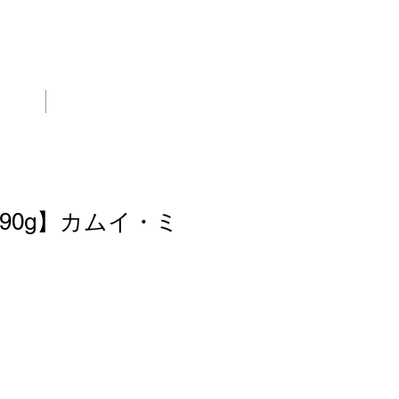
0142-76-2277
社案内
More
90g】カムイ・ミ