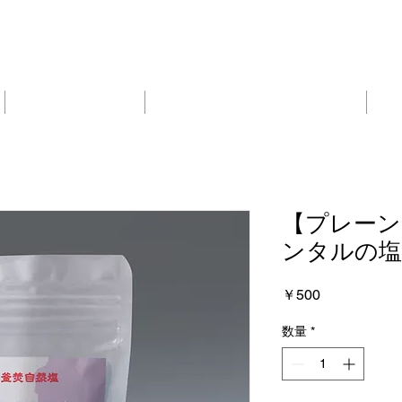
噴火湾周辺について
ご採用いただいている施設・飲食店
会
【プレーン
ンタルの塩
価
￥500
格
数量
*