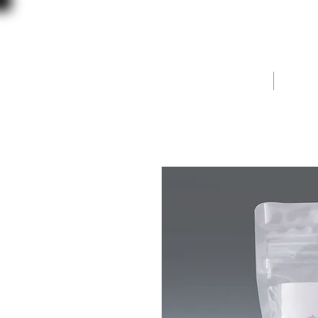
北海道噴火湾
​​カムイ・ミンタルの塩
HOME
Shop